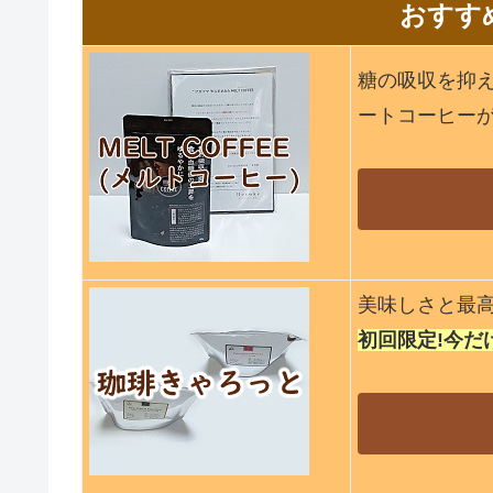
おすす
糖の吸収を抑
ートコーヒー
美味しさと最
初回限定!今だけ5