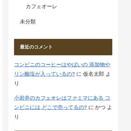
カフェオーレ
未分類
最近のコメント
コンビニのコーヒーはやばいの 添加物や
リン酸塩が入っているの?
に
仮名太郎
よ
り
小岩井のカフェオレはファミマにある コ
ンビニには どこで売ってるの?
に
かつ
よ
り