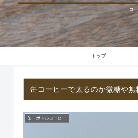
コー
トップ
缶コーヒーで太るのか微糖や無
缶・ボトルコーヒー