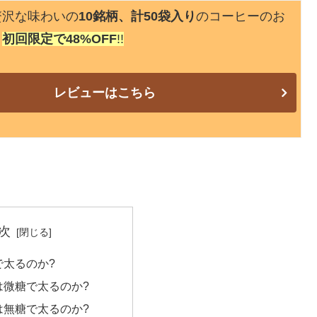
贅沢な味わいの
10銘柄、計50袋入り
のコーヒーのお
、
初回限定で48%OFF
!!
レビューはこちら
次
で太るのか?
は微糖で太るのか?
は無糖で太るのか?