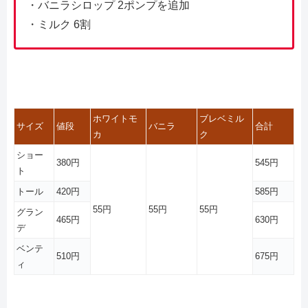
・バニラシロップ 2ポンプを追加
・ミルク 6割
ホワイトモ
ブレベミル
サイズ
値段
バニラ
合計
カ
ク
ショー
380円
545円
ト
トール
420円
585円
55円
55円
55円
グラン
465円
630円
デ
ベンテ
510円
675円
ィ