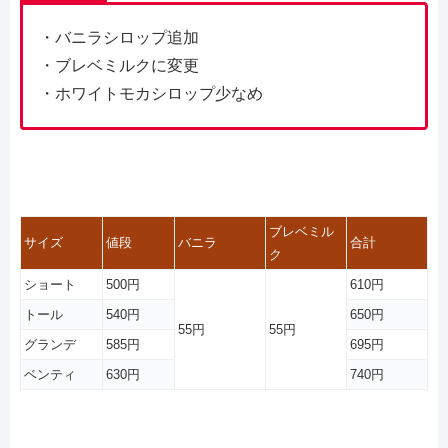
・バニラシロップ追加
・ブレベミルクに変更
・ホワイトモカシロップ少なめ
ブレベミル
サイズ
値段
バニラ
合計
ク
ショート
500円
610円
トール
540円
650円
55円
55円
グランデ
585円
695円
ベンティ
630円
740円