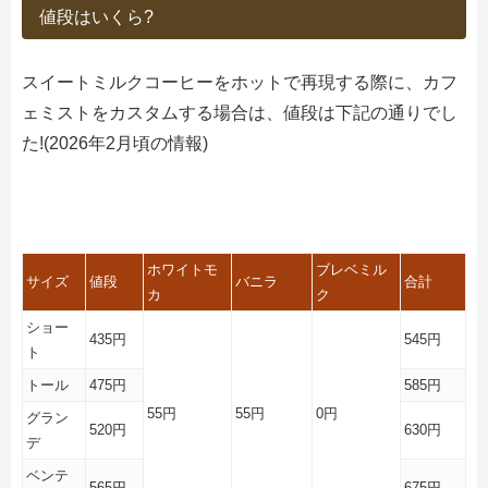
値段はいくら?
スイートミルクコーヒーをホットで再現する際に、カフ
ェミストをカスタムする場合は、値段は下記の通りでし
た!(2026年2月頃の情報)
ホワイトモ
ブレベミル
サイズ
値段
バニラ
合計
カ
ク
ショー
435円
545円
ト
トール
475円
585円
55円
55円
0円
グラン
520円
630円
デ
ベンテ
565円
675円