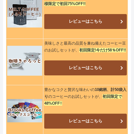
様限定で初回75%OFF!!
レビューはこちら
美味しさと最高の品質を兼ね備えたコーヒー豆
のお試しセットが、
初回限定!今だけ58％OFF!!
レビューはこちら
豊かなコクと贅沢な味わいの
10銘柄、計50袋入
り
のコーヒーのお試しセットが、
初回限定で
48%OFF
!!
レビューはこちら