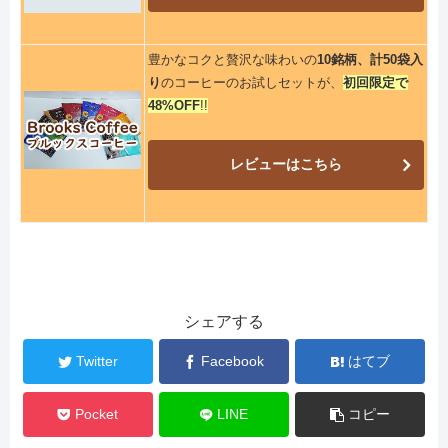
豊かなコクと贅沢な味わいの
10銘柄、計50袋入
り
のコーヒーのお試しセットが、
初回限定で
48%OFF
!!
レビューはこちら
シェアする
Twitter
Facebook
はてブ
Pocket
LINE
コピー