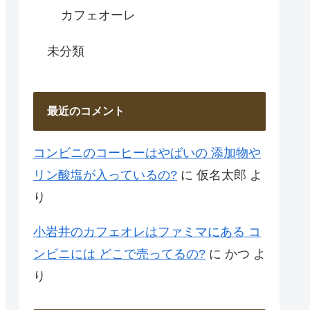
カフェオーレ
未分類
最近のコメント
コンビニのコーヒーはやばいの 添加物や
リン酸塩が入っているの?
に
仮名太郎
よ
り
小岩井のカフェオレはファミマにある コ
ンビニには どこで売ってるの?
に
かつ
よ
り