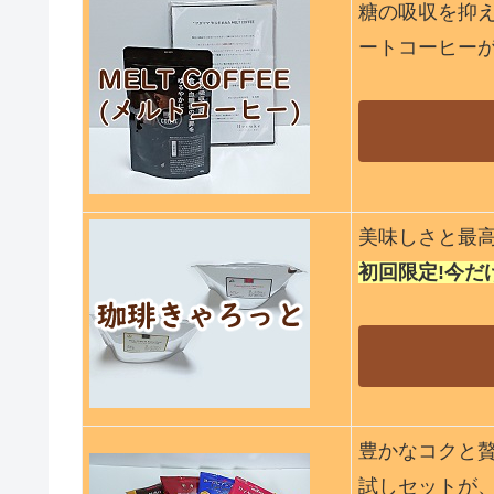
糖の吸収を抑
ートコーヒー
美味しさと最
初回限定!今だけ5
豊かなコクと
試しセットが