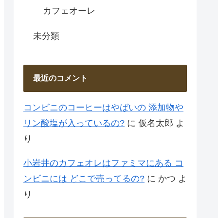
カフェオーレ
未分類
最近のコメント
コンビニのコーヒーはやばいの 添加物や
リン酸塩が入っているの?
に
仮名太郎
よ
り
小岩井のカフェオレはファミマにある コ
ンビニには どこで売ってるの?
に
かつ
よ
り