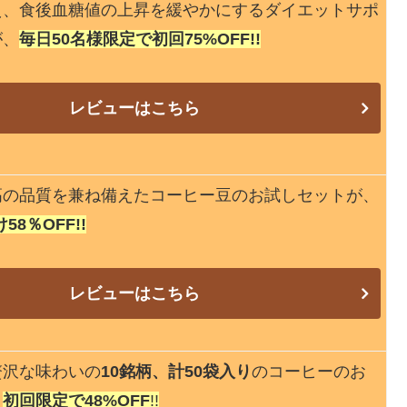
え、食後血糖値の上昇を緩やかにするダイエットサポ
が、
毎日50名様限定で初回75%OFF!!
レビューはこちら
高の品質を兼ね備えたコーヒー豆のお試しセットが、
8％OFF!!
レビューはこちら
贅沢な味わいの
10銘柄、計50袋入り
のコーヒーのお
、
初回限定で48%OFF
!!