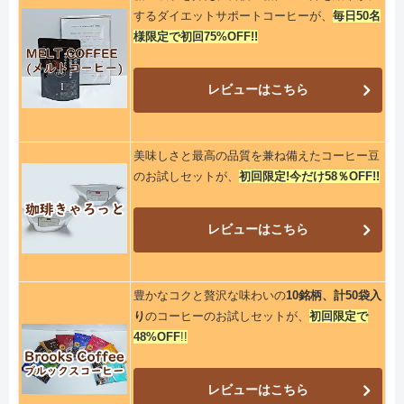
するダイエットサポートコーヒーが、
毎日50名
様限定で初回75%OFF!!
レビューはこちら
美味しさと最高の品質を兼ね備えたコーヒー豆
のお試しセットが、
初回限定!今だけ58％OFF!!
レビューはこちら
豊かなコクと贅沢な味わいの
10銘柄、計50袋入
り
のコーヒーのお試しセットが、
初回限定で
48%OFF
!!
レビューはこちら