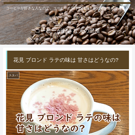
コーヒーが好きな人なので、コーヒーに関する情報とか知識を集めてみまし
た。
コーヒーが好きな人の部屋
花見 ブロンド ラテの味は 甘さはどうなの?
スタバ