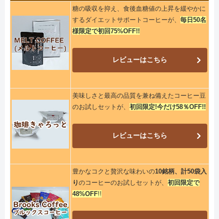
糖の吸収を抑え、食後血糖値の上昇を緩やかに
するダイエットサポートコーヒーが、
毎日50名
様限定で初回75%OFF!!
レビューはこちら
美味しさと最高の品質を兼ね備えたコーヒー豆
のお試しセットが、
初回限定!今だけ58％OFF!!
レビューはこちら
豊かなコクと贅沢な味わいの
10銘柄、計50袋入
り
のコーヒーのお試しセットが、
初回限定で
48%OFF
!!