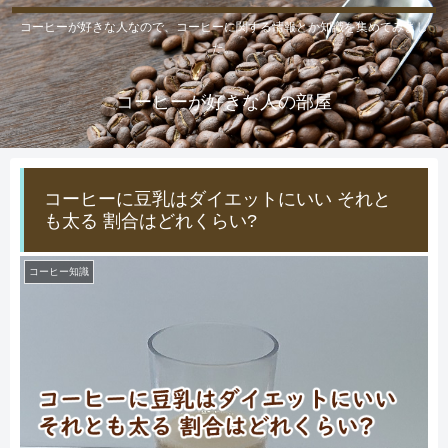
コーヒーが好きな人なので、コーヒーに関する情報とか知識を集めてみまし
た。
コーヒーが好きな人の部屋
コーヒーに豆乳はダイエットにいい それと
も太る 割合はどれくらい?
コーヒー知識