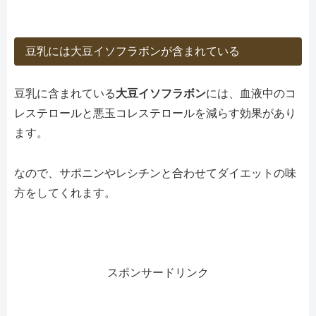
豆乳には大豆イソフラボンが含まれている
豆乳に含まれている
大豆イソフラボン
には、血液中のコ
レステロールと悪玉コレステロールを減らす効果があり
ます。
なので、サポニンやレシチンと合わせてダイエットの味
方をしてくれます。
スポンサードリンク