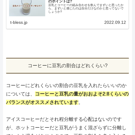
のポイントは?
豆乳とコーヒーの組み合わせを飲んでまずいと思ったか
ら、まずいと感じたのは自分だけなのかと思ってないで
しょうか?
t-bless.jp
2022.09.12
コーヒーに豆乳の割合はどれくらい?
コーヒーにどれくらいの割合の豆乳を入れたらいいのか
については、
コーヒーと豆乳の量がおおよそ2:8くらいの
バランスがオススメされています
。
アイスコーヒーだとそれ程分離する心配はないのです
が、ホットコーヒーだと豆乳がうまく混ざらずに分離し