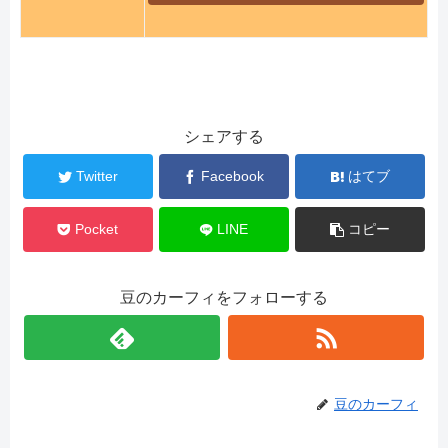
シェアする
Twitter
Facebook
はてブ
Pocket
LINE
コピー
豆のカーフィをフォローする
豆のカーフィ