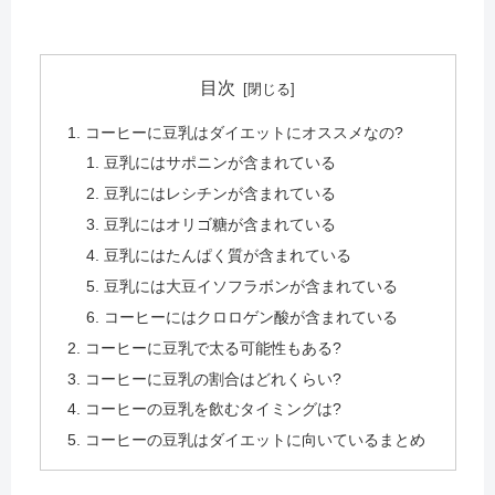
目次
コーヒーに豆乳はダイエットにオススメなの?
豆乳にはサポニンが含まれている
豆乳にはレシチンが含まれている
豆乳にはオリゴ糖が含まれている
豆乳にはたんぱく質が含まれている
豆乳には大豆イソフラボンが含まれている
コーヒーにはクロロゲン酸が含まれている
コーヒーに豆乳で太る可能性もある?
コーヒーに豆乳の割合はどれくらい?
コーヒーの豆乳を飲むタイミングは?
コーヒーの豆乳はダイエットに向いているまとめ