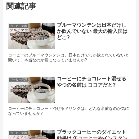
関連記事
ブルーマウンテンは日本だけし
コーヒー知識
か飲んでいない 最大の輸入国は
どこ?
コーヒーのブルーマウンテンは、日本だけでしか飲まれていないと
聞いて、本当なのか気になっていませんか?
コーヒーにチョコレート混ぜる
コーヒー知識
やつの名前は ココアだと?
コーヒーにチョコレート混ぜるドリンクは、どんな名前なのか気に
なっていませんか?
ブラックコーヒーのダイエット
コーヒー知識
効果は 缶コーヒーやインスタン