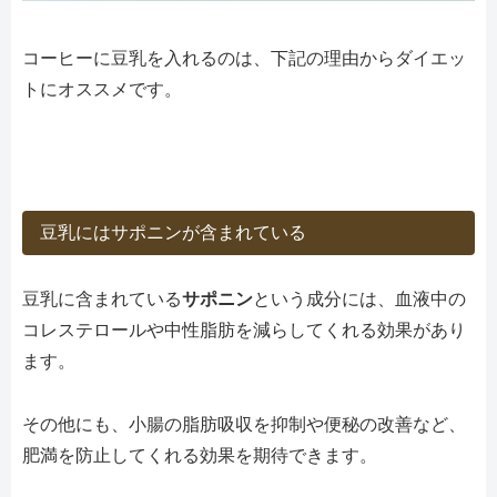
コーヒーに豆乳を入れるのは、下記の理由からダイエッ
トにオススメです。
豆乳にはサポニンが含まれている
豆乳に含まれている
サポニン
という成分には、血液中の
コレステロールや中性脂肪を減らしてくれる効果があり
ます。
その他にも、小腸の脂肪吸収を抑制や便秘の改善など、
肥満を防止してくれる効果を期待できます。