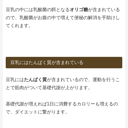
豆乳の中には乳酸菌の餌となる
オリゴ糖
が含まれている
ので、乳酸菌がお腹の中で増えて便秘の解消を手助けし
てくれます。
豆乳にはたんぱく質が含まれている
豆乳には
たんぱく質
が含まれているので、運動を行うこ
とで筋肉がついて基礎代謝が上がります。
基礎代謝が増えれば1日に消費するカロリーも増えるの
で、ダイエットに繋がります。