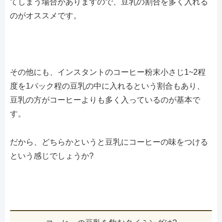
てしまう場合がありますので、豆乳の割合を多く入れる
のがオススメです。
その他にも、インスタントのコーヒー粉末小さじ1~2程
度を1パック程の豆乳の中に入れるという割合もあり、
豆乳の方がコーヒーよりも多く入っているのが基本で
す。
だから、どちらかというと豆乳にコーヒーの味をつける
という感じでしょうか?