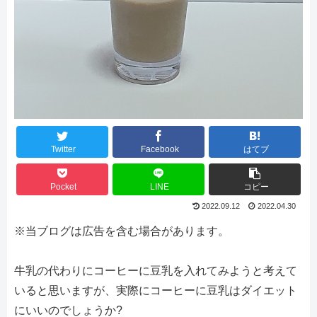
Twitter
Facebook
はてブ
Pocket
LINE
コピー
2022.09.12
2022.04.30
※当ブログは広告を含む場合があります。
牛乳の代わりにコーヒーに豆乳を入れてみようと考えて
いると思いますが、実際にコーヒーに豆乳はダイエット
にいいのでしょうか?