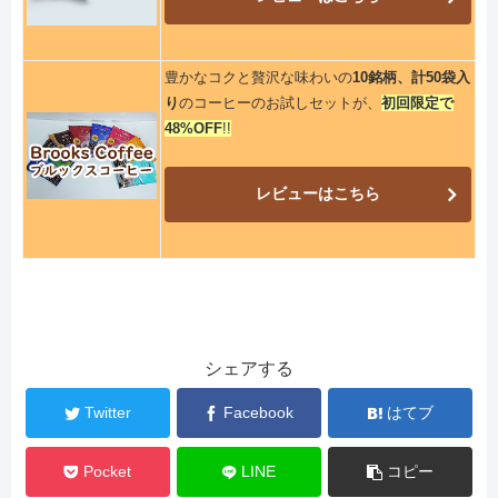
豊かなコクと贅沢な味わいの
10銘柄、計50袋入
り
のコーヒーのお試しセットが、
初回限定で
48%OFF
!!
レビューはこちら
シェアする
Twitter
Facebook
はてブ
Pocket
LINE
コピー