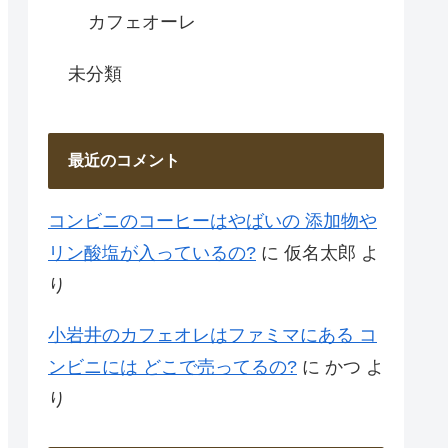
カフェオーレ
未分類
最近のコメント
コンビニのコーヒーはやばいの 添加物や
リン酸塩が入っているの?
に
仮名太郎
よ
り
小岩井のカフェオレはファミマにある コ
ンビニには どこで売ってるの?
に
かつ
よ
り